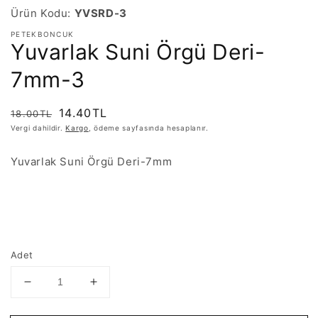
Ürün Kodu:
YVSRD-3
PETEKBONCUK
Yuvarlak Suni Örgü Deri-
7mm-3
Normal
İndirimli
14.40TL
18.00TL
fiyat
fiyat
Vergi dahildir.
Kargo
, ödeme sayfasında hesaplanır.
Yuvarlak Suni Örgü Deri-7mm
Adet
Yuvarlak
Yuvarlak
Suni
Suni
Örgü
Örgü