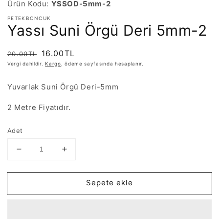
Ürün Kodu:
YSSOD-5mm-2
PETEKBONCUK
Yassı Suni Örgü Deri 5mm-2
Normal
İndirimli
16.00TL
20.00TL
fiyat
fiyat
Vergi dahildir.
Kargo
, ödeme sayfasında hesaplanır.
Yuvarlak Suni Örgü Deri-5mm
2 Metre Fiyatıdır.
Adet
Yassı
Yassı
Suni
Suni
Örgü
Örgü
Sepete ekle
Deri
Deri
5mm-
5mm-
2
2
için
için