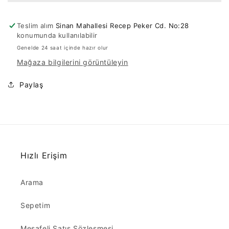
adedi
adedi
azaltın
artırın
Teslim alım
Sinan Mahallesi Recep Peker Cd. No:28
konumunda kullanılabilir
Genelde 24 saat içinde hazır olur
Mağaza bilgilerini görüntüleyin
Paylaş
Hızlı Erişim
Arama
Sepetim
Mesafeli Satış Sözleşmesi