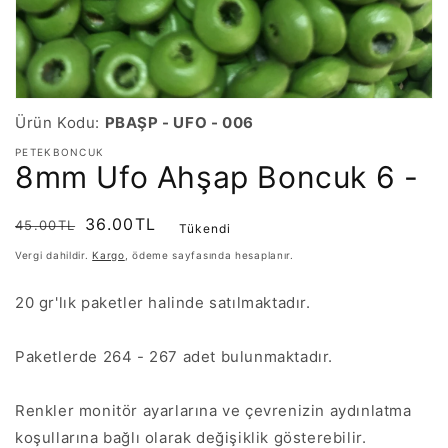
Ürün Kodu:
PBAŞP - UFO - 006
PETEKBONCUK
8mm Ufo Ahşap Boncuk 6 -
Normal
İndirimli
36.00TL
45.00TL
Tükendi
fiyat
fiyat
Vergi dahildir.
Kargo
, ödeme sayfasında hesaplanır.
20 gr'lık paketler halinde satılmaktadır.
Paketlerde 264 - 267 adet bulunmaktadır.
Renkler monitör ayarlarına ve çevrenizin aydınlatma
koşullarına bağlı olarak değişiklik gösterebilir.