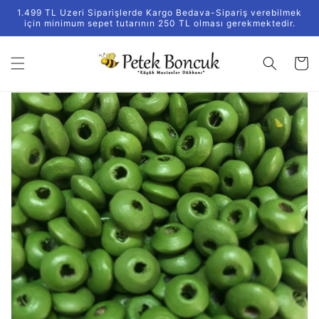
İçeriğe
1.499 TL Uzeri Siparişlerde Kargo Bedava-Sipariş verebilmek
atla
için minimum sepet tutarının 250 TL olması gerekmektedir.
Sepet
Ürün
bilgisine
atla
Medya
1
galeri
görünümünde
aç