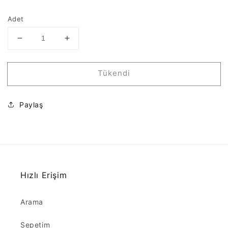
Adet
8mm
8mm
Ufo
Ufo
Ahşap
Ahşap
Tükendi
Boncuk
Boncuk
6
6
-
-
Paylaş
için
için
adedi
adedi
azaltın
artırın
Hızlı Erişim
Arama
Sepetim