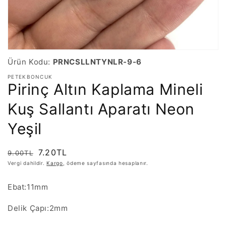
Ürün Kodu:
PRNCSLLNTYNLR-9-6
PETEKBONCUK
Pirinç Altın Kaplama Mineli
Kuş Sallantı Aparatı Neon
Yeşil
Normal
İndirimli
7.20TL
9.00TL
fiyat
fiyat
Vergi dahildir.
Kargo
, ödeme sayfasında hesaplanır.
Ebat:11mm
Delik Çapı:2mm