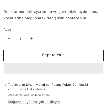
Renkler monitör ayarlarına ve çevrenizin aydınlatma
koşullarına bağlı olarak değişiklik gösterebilir.
Adet
Pirinç
Pirinç
Altın
Altın
Kaplama
Kaplama
Sepete ekle
Mineli
Mineli
Kuş
Kuş
Sallantı
Sallantı
Aparatı
Aparatı
Neon
Neon
Yeşil
Yeşil
Teslim alım
Sinan Mahallesi Recep Peker Cd. No:28
için
için
konumunda kullanılabilir
adedi
adedi
Genelde 24 saat içinde hazır olur
azaltın
artırın
Mağaza bilgilerini görüntüleyin