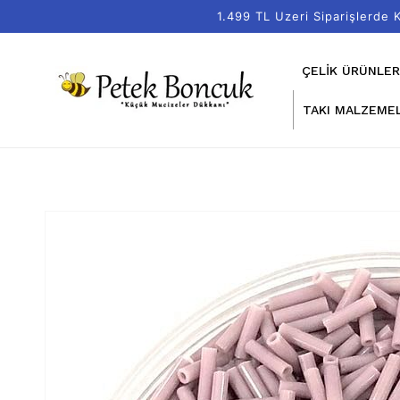
İçeriğe
1.499 TL Uzeri Siparişlerde
atla
ÇELİK ÜRÜNLER
TAKI MALZEMEL
Ürün
bilgisine
atla