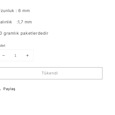
zunluk : 6 mm
alınlık :1,7 mm
0 gramlık paketlerdedir
det
Miyuki
Miyuki
Boru
Boru
Boncuk
Boncuk
Tükendi
6x1,7
6x1,7
mm-
mm-
0410
0410
Paylaş
için
için
adedi
adedi
azaltın
artırın