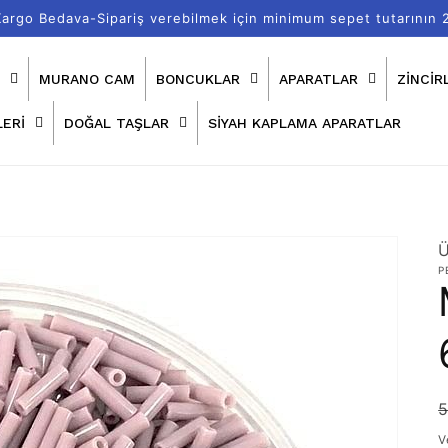
 Kargo Bedava-Sipariş verebilmek için minimum sepet tutarının 
MURANO CAM
BONCUKLAR
APARATLAR
ZİNCİR
ERİ
DOĞAL TAŞLAR
SİYAH KAPLAMA APARATLAR
Ü
P
İ
5
f
f
V