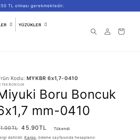
250 TL olması gerekmektedir.
LER
YÜZÜKLER
Oturum
Sepet
aç
rün Kodu:
MYKBR 6x1,7-0410
ETEKBONCUK
Miyuki Boru Boncuk
6x1,7 mm-0410
Normal
ndirimli
45.90TL
1.00TL
Tükendi
iyat
iyat
ergi dahildir.
Kargo
, ödeme sayfasında hesaplanır.