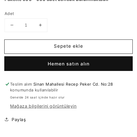
Adet
Miyuki
Miyuki
Boncuk,
Boncuk,
Miyuki
Miyuki
Sepete ekle
Delica
Delica
11/0
11/0
DB0201
DB0201
Hemen satın alın
White
White
Pearl
Pearl
için
için
Teslim alım
Sinan Mahallesi Recep Peker Cd. No:28
adedi
adedi
konumunda kullanılabilir
azaltın
artırın
Genelde 24 saat içinde hazır olur
Mağaza bilgilerini görüntüleyin
Paylaş