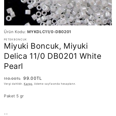
Ürün Kodu:
MYKDLC11/0-DB0201
PETEKBONCUK
Miyuki Boncuk, Miyuki
Delica 11/0 DB0201 White
Pearl
Normal
İndirimli
99.00TL
110.00TL
fiyat
fiyat
Vergi dahildir.
Kargo
, ödeme sayfasında hesaplanır.
Paket 5 gr
--