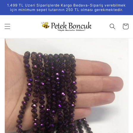
İçeriğe
1.499 TL Uzeri Siparişlerde Kargo Bedava-Sipariş verebilmek
atla
için minimum sepet tutarının 250 TL olması gerekmektedir.
Sepet
Ürün
bilgisine
atla
Medya
1
galeri
görünümünde
aç