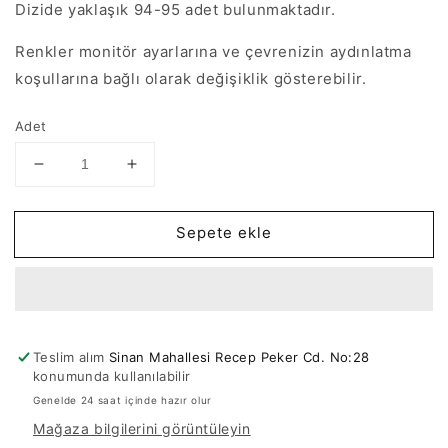
Dizide yaklaşık 94-95 adet bulunmaktadır.
Renkler monitör ayarlarına ve çevrenizin aydınlatma
koşullarına bağlı olarak değişiklik gösterebilir.
Adet
Çin
Çin
Kristali
Kristali
6mm
6mm
Sepete ekle
-
-
48
48
-
-
Janjan
Janjan
Mor
Mor
için
için
Teslim alım
Sinan Mahallesi Recep Peker Cd. No:28
adedi
adedi
konumunda kullanılabilir
azaltın
artırın
Genelde 24 saat içinde hazır olur
Mağaza bilgilerini görüntüleyin