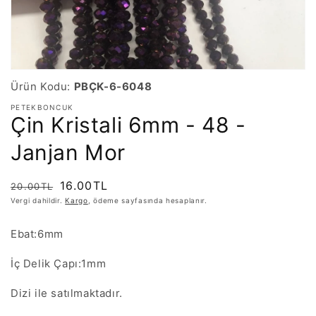
Ürün Kodu:
PBÇK-6-6048
PETEKBONCUK
Çin Kristali 6mm - 48 -
Janjan Mor
Normal
İndirimli
16.00TL
20.00TL
fiyat
fiyat
Vergi dahildir.
Kargo
, ödeme sayfasında hesaplanır.
Ebat:6mm
İç Delik Çapı:1mm
Dizi ile satılmaktadır.