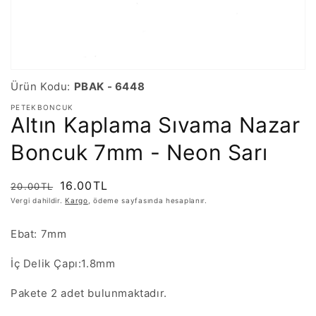
Ürün Kodu:
PBAK - 6448
PETEKBONCUK
Altın Kaplama Sıvama Nazar
Boncuk 7mm - Neon Sarı
Normal
İndirimli
16.00TL
20.00TL
fiyat
fiyat
Vergi dahildir.
Kargo
, ödeme sayfasında hesaplanır.
Ebat: 7mm
İç Delik Çapı:1.8mm
Pakete 2 adet bulunmaktadır.