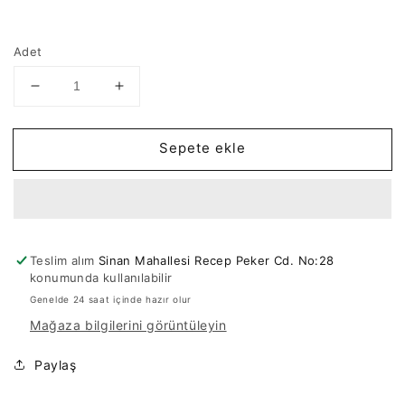
Adet
Altın
Altın
Kaplama
Kaplama
Sıvama
Sıvama
Sepete ekle
Nazar
Nazar
Boncuk
Boncuk
7mm
7mm
-
-
Neon
Neon
Sarı
Sarı
Teslim alım
Sinan Mahallesi Recep Peker Cd. No:28
için
için
konumunda kullanılabilir
adedi
adedi
Genelde 24 saat içinde hazır olur
azaltın
artırın
Mağaza bilgilerini görüntüleyin
Paylaş