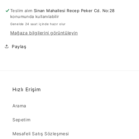
Neon
Neon
Teslim alım
Sinan Mahallesi Recep Peker Cd. No:28
Turuncu
Turuncu
konumunda kullanılabilir
için
için
Genelde 24 saat içinde hazır olur
adedi
adedi
azaltın
artırın
Mağaza bilgilerini görüntüleyin
Paylaş
Hızlı Erişim
Arama
Sepetim
Mesafeli Satış Sözleşmesi