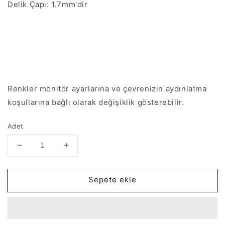
Delik Çapı: 1.7mm'dir
Renkler monitör ayarlarına ve çevrenizin aydınlatma
koşullarına bağlı olarak değişiklik gösterebilir.
Adet
Altın
Altın
Kaplama
Kaplama
Mineli
Mineli
Sepete ekle
Yıldız
Yıldız
Figürlü
Figürlü
Kolye
Kolye
Ucu
Ucu
-
-