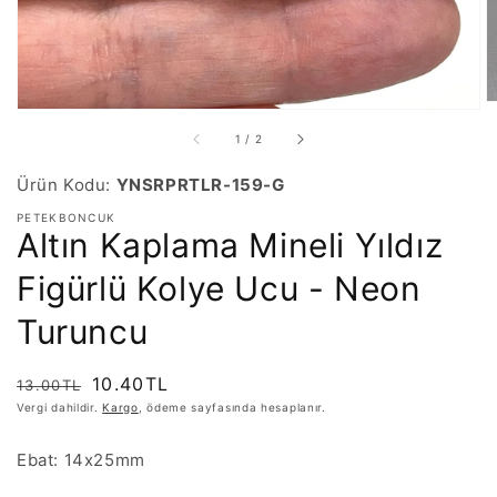
/
1
/
2
Ürün Kodu:
YNSRPRTLR-159-G
PETEKBONCUK
Altın Kaplama Mineli Yıldız
Figürlü Kolye Ucu - Neon
Turuncu
Normal
İndirimli
10.40TL
13.00TL
fiyat
fiyat
Vergi dahildir.
Kargo
, ödeme sayfasında hesaplanır.
Ebat: 14x25mm